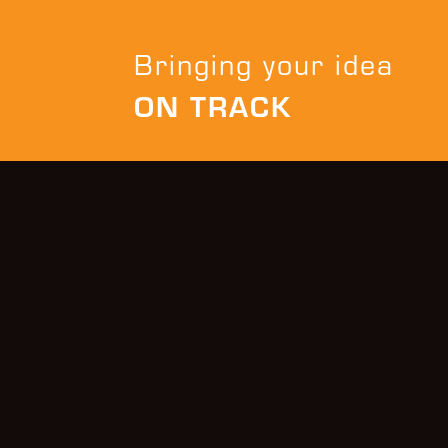
Bringing your idea
ON TRACK
CONTACT
L
T +49 8636 981 99 10
I
F +49 8636 981 99 19
D
info@racespirit.de
Q